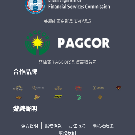
英屬維爾京群島(BVI)認證
菲律賓(PAGCOR)監督競猜牌照
合作品牌
遊戲聲明
免責聲明
服務條款
責任博彩
隱私權政策
联络我们