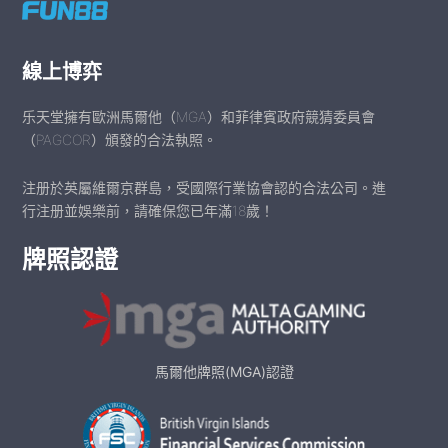
線上博弈
乐天堂擁有歐洲馬爾他（MGA）和菲律賓政府競猜委員會
（PAGCOR）頒發的合法執照。
注册於英屬維爾京群島，受國際行業協會認的合法公司。進
行注册並娛樂前，請確保您已年滿18歲！
牌照認證
馬爾他牌照(MGA)認證