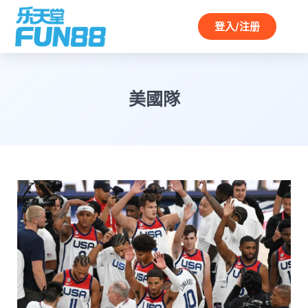
登入/注册
美國隊