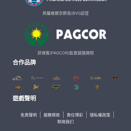
英屬維爾京群島(BVI)認證
菲律賓(PAGCOR)監督競猜牌照
合作品牌
遊戲聲明
免責聲明
服務條款
責任博彩
隱私權政策
联络我们