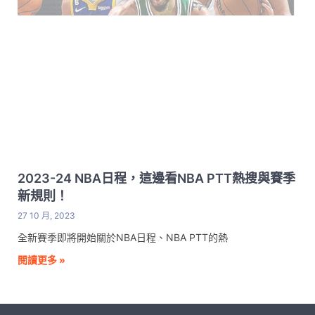
2023-24 NBA日程，這邊看NBA PTT熱搜與賽季
新規則！
27 10 月, 2023
全新賽季即將開始關於NBA日程、NBA PTT的熱
閱讀更多 »